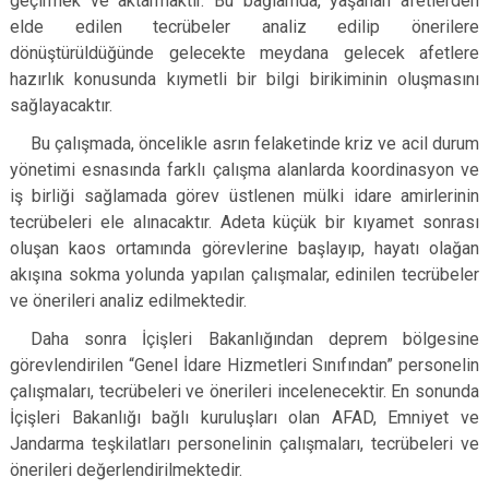
geçirmek ve aktarmaktır. Bu bağlamda, yaşanan afetlerden
elde edilen tecrübeler analiz edilip önerilere
dönüştürüldüğünde gelecekte meydana gelecek afetlere
hazırlık konusunda kıymetli bir bilgi birikiminin oluşmasını
sağlayacaktır.
Bu çalışmada, öncelikle asrın felaketinde kriz ve acil durum
yönetimi esnasında farklı çalışma alanlarda koordinasyon ve
iş birliği sağlamada görev üstlenen mülki idare amirlerinin
tecrübeleri ele alınacaktır. Adeta küçük bir kıyamet sonrası
oluşan kaos ortamında görevlerine başlayıp, hayatı olağan
akışına sokma yolunda yapılan çalışmalar, edinilen tecrübeler
ve önerileri analiz edilmektedir.
Daha sonra İçişleri Bakanlığından deprem bölgesine
görevlendirilen “Genel İdare Hizmetleri Sınıfından” personelin
çalışmaları, tecrübeleri ve önerileri incelenecektir. En sonunda
İçişleri Bakanlığı bağlı kuruluşları olan AFAD, Emniyet ve
Jandarma teşkilatları personelinin çalışmaları, tecrübeleri ve
önerileri değerlendirilmektedir.