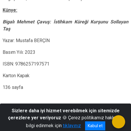
Künye:
Bigalı Mehmet Çavuş: İstihkam Küreği Kurşunu Sollayan
Taş
Yazar: Mustafa BERÇİN
Basım Yılı: 2023
ISBN:
9786257197571
Karton Kapak
136 sayfa
Sizlere daha iyi hizmet verebilmek için sitemizde
çerezlere yer veriyoruz
🍪 Çerez politikamız hakkında
Hacettepe Mahallesi Hacı Ayvaz Sokak No:9 Altındağ / ANKARA
bilgi edinmek için
tıklayınız
Kabul et
Telefon: 0312 417 60 32 Belgegeçer: 0312 311 11 86