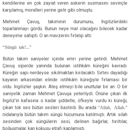
kendilerine en çok zayiat veren askerin susmasını sevinçle
karşılamış, moralleri yerine gelir gibi olmuştu.
Mehmet Çavuş, takımının durumunu, İngilizlerdeki
toparlanmayı gördü. Bunun neye mal olacağını bilecek kadar
deneyime sahipti. O an mavzerini fırlatıp attı.
“Süngü tak!...”
Bütün takım saniyeler içinde emri yerine getirdi. Mehmet
Çavuş siperde yanında bulunan istihkâm küreğini kavradı.
Küreğin sapı nerdeyse sıkılmaktan kırılacaktı. Sırtını dayadığı
kayanın arkasından elinde istihkâm küreğiyle fırlaması bir
oldu. İngilizler şaşkın. Ateş etmeyi bile unuttular bir an. O bir
saniyelik zaman Mehmet Çavuşa yeterliydi. Önüne çıkan ilk
İngiliz’in kafasına o kadar şiddetle, öfkeyle vurdu ki küreği,
çıkan tok ses bütün sesleri bastırdı. Bu arada
“Allah, Allah.”
nidalarıyla bütün takım süngü hücumuna katılmıştı. Artık silah
sesinden çok süngülerin sesi, delinen bağırlar, hırıltılar,
boğuşmalar, kan kokusu etrafı kaplamıştı.