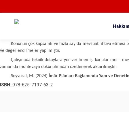
Hakkım
Bu kitapta, bir arazinin plânlanmasından yapının inşaasına uy
alınması, yapının inşaası ve bu süreçteki denetimin nasıl ve kimler 
Konunun çok kapsamlı ve fazla sayıda mevzuatı ihtiva etmesi ba
ve değerlendirmeler yapılmıştır.
Çalışmada teknik detaylara yer verilmemiş, konular mer’i me
zaman da muhtevaya dokunulmadan özetlenerek aktarılmıştır.
Soyvural, M. (2024)
İmâr Plânları Bağlamında Yapı ve Deneti
ISBN:
978-625-7197-63-2