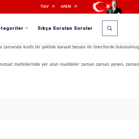
TİAV
AREM
Muhittin SOYVURAL
tegoriler
Sıkça Sorulan Sorular
 edilmesi düşünülen yapıya ilişkin projelendirme ve yapı ruhsatının
ilmektedir.
ı zamanda kısıtlı bir şekilde kanaat beyanı ile önerilerde bulunulmuş
li mevzuat metinlerinde yer alan maddeler zaman zaman aynen, zaman