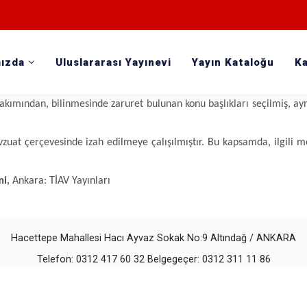
ızda
Uluslararası Yayınevi
Yayın Kataloğu
Ka
gun bir parsele dönüşmesine kadar olan sürec, parsel üzerinde inşaa
veya hangi kurumlar tarafından yapıldığı mevzuat çerçevesinde izâh ed
kımından, bilinmesinde zaruret bulunan konu başlıkları seçilmiş, ayn
vzuat çerçevesinde izah edilmeye çalışılmıştır. Bu kapsamda, ilgi
,
mi
Ankara: TİAV Yayınları
Hacettepe Mahallesi Hacı Ayvaz Sokak No:9 Altındağ / ANKARA
Telefon: 0312 417 60 32 Belgegeçer: 0312 311 11 86