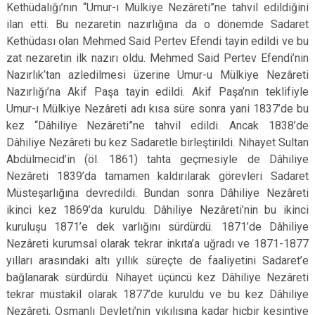
Kethüdalığı’nın “Umur-ı Mülkiye Nezâreti”ne tahvil edildiğini
ilan etti. Bu nezaretin nazırlığına da o dönemde Sadaret
Kethüdası olan Mehmed Said Pertev Efendi tayin edildi ve bu
zat nezaretin ilk nazırı oldu. Mehmed Said Pertev Efendi’nin
Nazırlık’tan azledilmesi üzerine Umur-u Mülkiye Nezâreti
Nazırlığı’na Akif Paşa tayin edildi. Akif Paşa’nın teklifiyle
Umur-ı Mülkiye Nezâreti adı kısa süre sonra yani 1837’de bu
kez “Dâhiliye Nezâreti”ne tahvil edildi. Ancak 1838’de
Dâhiliye Nezâreti bu kez Sadaretle birleştirildi. Nihayet Sultan
Abdülmecid’in (öl. 1861) tahta geçmesiyle de Dâhiliye
Nezâreti 1839’da tamamen kaldırılarak görevleri Sadaret
Müsteşarlığına devredildi. Bundan sonra Dâhiliye Nezâreti
ikinci kez 1869’da kuruldu. Dâhiliye Nezâreti’nin bu ikinci
kuruluşu 1871’e dek varlığını sürdürdü. 1871’de Dâhiliye
Nezâreti kurumsal olarak tekrar inkıta’a uğradı ve 1871-1877
yılları arasındaki altı yıllık süreçte de faaliyetini Sadaret’e
bağlanarak sürdürdü. Nihayet üçüncü kez Dâhiliye Nezâreti
tekrar müstakil olarak 1877’de kuruldu ve bu kez Dâhiliye
Nezâreti, Osmanlı Devleti’nin yıkılışına kadar hiçbir kesintiye