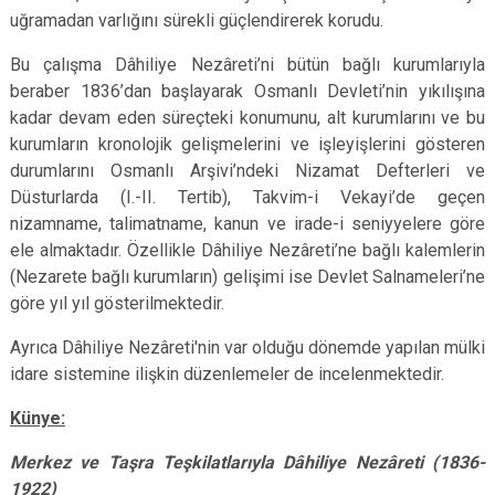
uğramadan varlığını sürekli güçlendirerek korudu.
Bu çalışma Dâhiliye Nezâreti’ni bütün bağlı kurumlarıyla
beraber 1836’dan başlayarak Osmanlı Devleti’nin yıkılışına
kadar devam eden süreçteki konumunu, alt kurumlarını ve bu
kurumların kronolojik gelişmelerini ve işleyişlerini gösteren
durumlarını Osmanlı Arşivi’ndeki Nizamat Defterleri ve
Düsturlarda (I.-II. Tertib), Takvim-i Vekayi’de geçen
nizamname, talimatname, kanun ve irade-i seniyyelere göre
ele almaktadır. Özellikle Dâhiliye Nezâreti’ne bağlı kalemlerin
(Nezarete bağlı kurumların) gelişimi ise Devlet Salnameleri’ne
göre yıl yıl gösterilmektedir.
Ayrıca Dâhiliye Nezâreti'nin var olduğu dönemde yapılan mülki
idare sistemine ilişkin düzenlemeler de incelenmektedir.
Künye:
Merkez ve Taşra Teşkilatlarıyla Dâhiliye Nezâreti (1836-
1922)