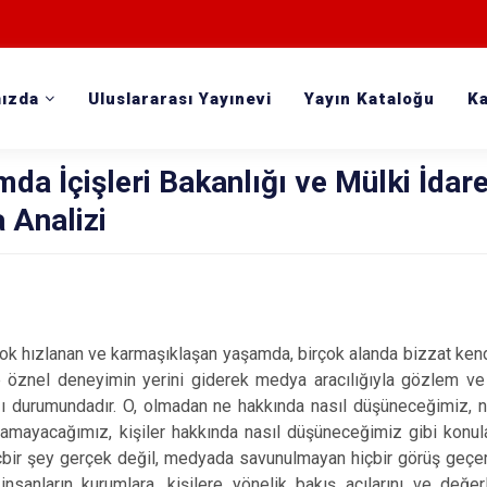
ızda
Uluslararası Yayınevi
Yayın Kataloğu
Ka
da İçişleri Bakanlığı ve Mülki İdare
 Analizi
çok hızlanan ve karmaşıklaşan yaşamda, birçok alanda bizzat ke
 öznel deneyimin yerini giderek medya aracılığıyla gözlem ve
ı durumundadır. O, olmadan ne hakkında nasıl düşüneceğimiz, ney
amayacağımız, kişiler hakkında nasıl düşüneceğimiz gibi konu
bir şey gerçek değil, medyada savunulmayan hiçbir görüş geçerli
nsanların kurumlara, kişilere yönelik bakış açılarını ve değerl