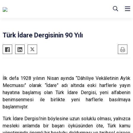
Türk İdare Dergisinin 90 Yılı
İlk defa 1928 yılının Nisan ayında “Dâhiliye Vekâletinin Aylık
Mecmuası” olarak “İdare” adı altında eski harflerle yayın
hayatına başlamış olan Türk İdare Dergisi, yeni alfabenin
benimsenmesi ile birlikte yeni harflerle basılmaya
başlanmıştır.
Türk İdare Dergisi’nin böylesine uzun soluklu olması, yalnızca
mesleki anlamda bir başarı öyküsünden öte, Türk kamu
yönetiminde önemli bir boşluğu doldurması ve tarihsel sürece